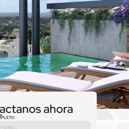
actanos ahora
MPLETO