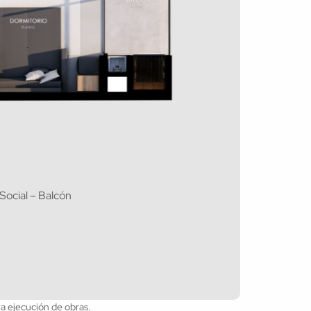
ocial – Balcón
la ejecución de obras.